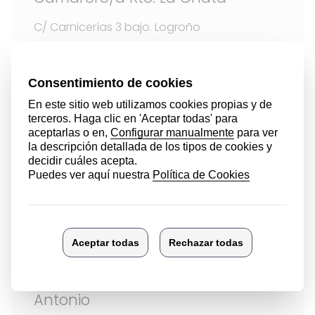
C/ Carnicerías 3 bajo. Logroño
Servicio de Rte y Bar
Camarero/a Cacho Pastelería
Plaza Icona 2. Casalarreina
Pasteleria y Panaderia
Panadero/a en Panadería San
Antonio