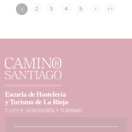
2
3
4
5
>
>>
1