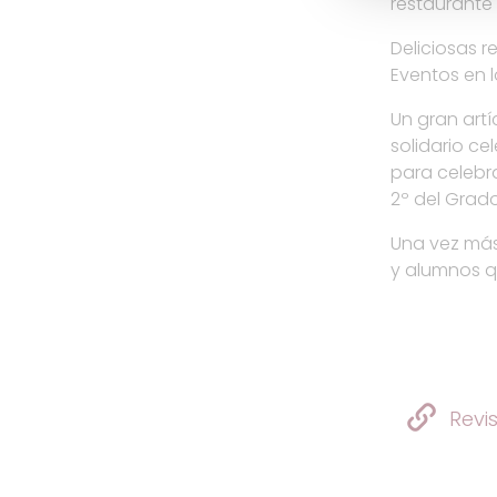
restaurante 
Deliciosas 
Eventos en l
Un gran art
solidario ce
para celebra
2º del Grado
Una vez más
y alumnos q
Revi