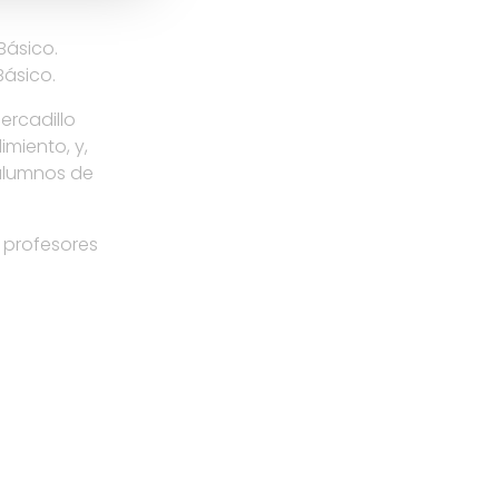
Básico.
Básico.
ercadillo
imiento, y,
s alumnos de
 profesores