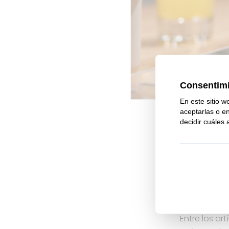
Ya está aquí
como siempr
tenemos col
Entre los ar