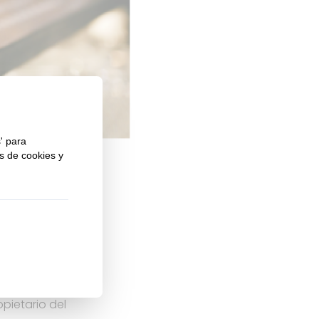
 abril que,
ue siempre
opietario del