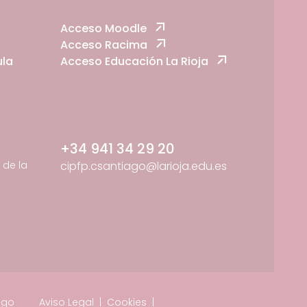
Acceso Moodle
Acceso Racima
ula
Acceso Educación La Rioja
+34 941 34 29 20
de la
cipfp.csantiago@larioja.edu.es
ago
Aviso Legal
|
Cookies
|