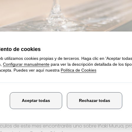
 un nuevo número de la revista correspondiente al mes de
e, elaboramos con los alumnos del Grado Básico, aunq
aboraciones de otros grados.
tículos de este mes encontraréis uno sobre Iñaki Murua, pr