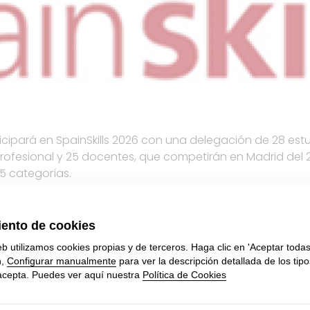
ticipará en SpainSkills 2026 con una delegación de 28 est
rofesional y 25 docentes, que competirán en Madrid del 2
5 categorías.
tro participa en las especialidades de Cocina y gastrono
epostería y confitería y Servicios de restaurante y bar.
ue los alumnos y profesores acompañantes disfruten de
sa Larioja.com