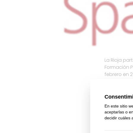
La Rioja par
Formación P
febrero en 2
Nuestro cen
Panadería, r
Esperamos q
experiencia.
Noticia Pren