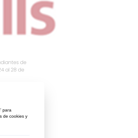
udiantes de
4 al 28 de
mía,
 la