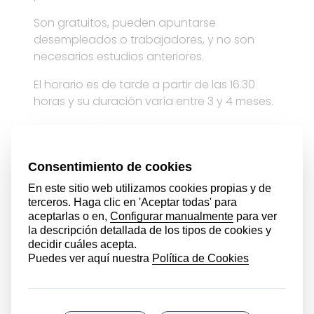
Son gratuitos, pueden apuntarse
desempleados o trabajadores, y no son
necesarios estudios anteriores.
El horario es de tarde a partir de las 16.30
horas y su duración varía entre 3 y 4 meses.
Comenzarán en el mes de Marzo de 2019
Para apuntarse: en el teléfono 941 34 29 20
(Abencio) o acercándose a la Escuela.
Se realizará una selección personal el día 6
de Marzo
Se abre una nueva convocatoria de cursos
de formación para el empleo, a celebrar en
nuestro centro.