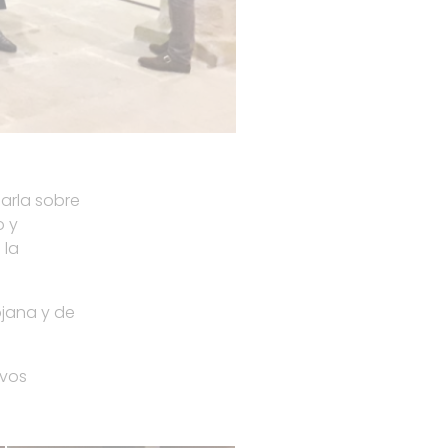
arla sobre
o y
 la
ojana y de
evos