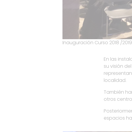
Inauguración Curso 2018 /2019
En las inst
su visión d
representan
localidad.
También han
otros centr
Posteriorme
espacios ha