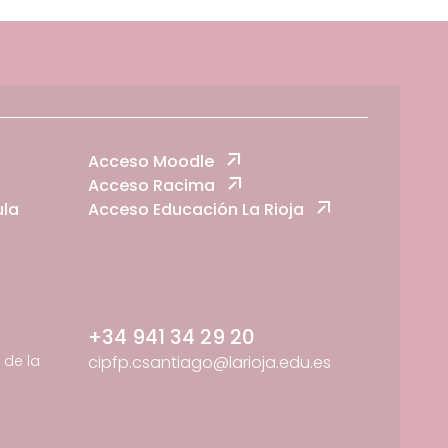
Acceso Moodle
Acceso Racima
ula
Acceso Educación La Rioja
+34 941 34 29 20
de la
cipfp.csantiago@larioja.edu.es