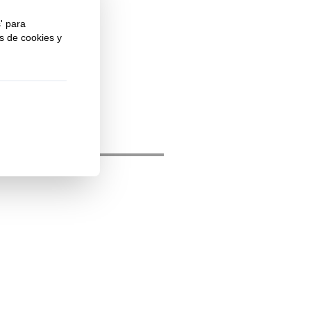
 centro,
erán.