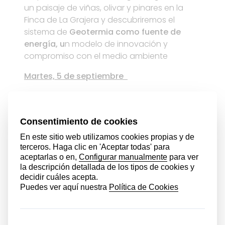
un paisaje de viñas, olivar y pinares en la
Finca de La Grajera y descubriremos el
sistema de
Geotermia como fuente de
energía, u
n modelo de innovación y
compromiso con el medio ambiente
Martes, 5 de septiembre
OBJETIVO: Enfoque de aprendizaje
experiencial. La sostenibilidad es un tema
que se aprende mejor a través de la
experiencia directa
. Queremos incorporar
actividades prácticas, visitas a lugares y
experiencias sostenibles para proporcionar
un aprendizaje más enriquecedor e
inspirador.
10.30 Visita al Restaurante La Venta de
Moncalvillo (1 estrellas Michelín y estrella
Michelín Verde): Filosofía del proyecto. La