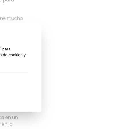
iene mucho
mpo, esta
ormación
 muy
 altísima
productiva y
marcado.
pastelería
o,
y cafetería
itales y
stración con
ta en un
 en la