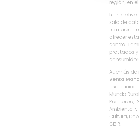
región, en e
La iniciativ
sala de cata
formación en
ofrecer esta
centro. Tamb
prestados y 
consumidore
Además de n
Venta Monca
asociaciones
Mundo Rural,
Pancorbo; IG
Ambiental y 
Cultura, De
CIBIR.