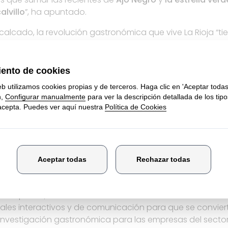
lvillo
”, ha apuntado.
calcado, la revolución gastronómica que vive La Rioja “t
 el inmenso trabajo que está realizando, desde hace tie
ostelería y los profesionales que trabajan en ella”. “La F
 en La Rioja es una opción educativa de enorme calidad,
gada a la realidad del día a día de las empresas y con una
d. La FP va a ser una de las claves de la transformación 
ento económico en La Rioja a medio y largo plazo”, ha re
‘El restaurante inteligente’
‘El restaurante inteligente’ contempla talleres de cocina y 
́a digital como tele comanda, vídeo grabación en direct
 3D o pizarra digital; la inclusión en el taller restaurante 
a digital innovadora como mesas interactivas, cartas dig
r de platos; así como la actualización del aula de demo
tales interactivos y de comunicación para que se convier
investigación gastronómica para las empresas del sector