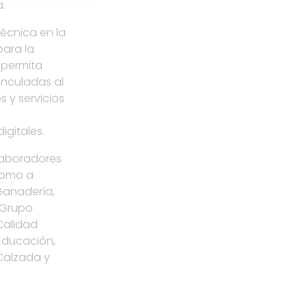
.
écnica en la
para la
 permita
inculadas al
s y servicios
igitales.
olaboradores
 como a
Ganadería,
; Grupo
 Calidad
 Educación,
Calzada y