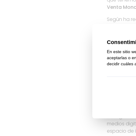
Venta Monca
Según ha re
que ver con
escuela de h
Profesional
práctica, li
empleabilida
del crecimi
Acciones de 
El proyecto 
de tecnologi
impresoras de
de tecnologí
configurado
medios digi
espacio de 