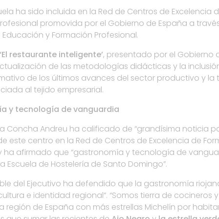
ela ha sido incluida en la Red de Centros de Excelencia 
rofesional promovida por el Gobierno de España a través
e Educación y Formación Profesional.
‘El restaurante inteligente’
, presentado por el Gobierno d
ctualización de las metodologías didácticas y la inclusión
mativo de los últimos avances del sector productivo y la
iada al tejido empresarial.
a y tecnología de vanguardia
a Concha Andreu ha calificado de “grandísima noticia par
 de este centro en la Red de Centros de Excelencia de Fo
 y ha afirmado que “gastronomía y tecnología de vangua
la Escuela de Hostelería de Santo Domingo”.
ble del Ejecutivo ha defendido que la gastronomía riojan
cultura e identidad regional”. “Somos tierra de cocineros 
la región de España con más estrellas Michelín por habitan
 que sumar las recientes de
Ajo Negro
y
la estrella ver