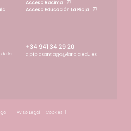
Acceso Racima
ula
Acceso Educación La Rioja
+34 941 34 29 20
de la
cipfp.csantiago@larioja.edu.es
ago
Aviso Legal
|
Cookies
|