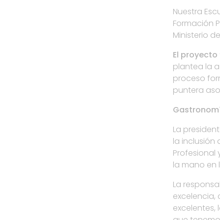
Nuestra Escu
Formación P
Ministerio d
El proyecto 
plantea la a
proceso for
puntera asoc
Gastronomí
La president
la inclusión
Profesional
la mano en 
La responsa
excelencia, 
excelentes, 
que tenemos