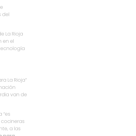
de
 del
e La Rioja
 en el
 tecnología
a La Rioja”
rmación
rdia van de
a “es
y cocineras
te, a las
de para