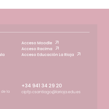
Acceso Moodle
Acceso Racima
ula
Acceso Educación La Rioja
+34 941 34 29 20
de la
cipfp.csantiago@larioja.edu.es