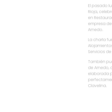
El pasado lu
Rioja, celeb
en Restaurac
empresa de 
Arnedo.
La charla fu
Alojamientos
Servicios d
También pud
de Arnedo, 
elaborada 
perfectamen
Clavelina.