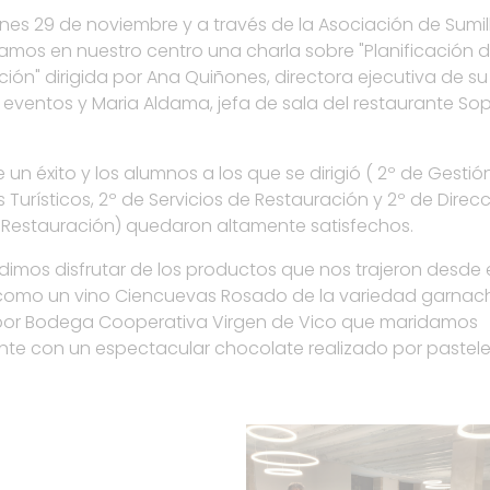
nes 29 de noviembre y a través de la Asociación de Sumil
ramos en nuestro centro una charla sobre "Planificación 
ión" dirigida por Ana Quiñones, directora ejecutiva de su
eventos y Maria Aldama, jefa de sala del restaurante Sop
e un éxito y los alumnos a los que se dirigió ( 2º de Gestió
 Turísticos, 2º de Servicios de Restauración y 2º de Direc
e Restauración) quedaron altamente satisfechos.
imos disfrutar de los productos que nos trajeron desde 
como un vino Ciencuevas Rosado de la variedad garnac
por Bodega Cooperativa Virgen de Vico que maridamos
te con un espectacular chocolate realizado por pastele