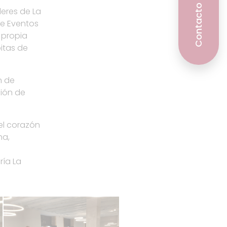
Contacto
leres de La
de Eventos
 propia
itas de
n de
ción de
el corazón
ha,
ría La