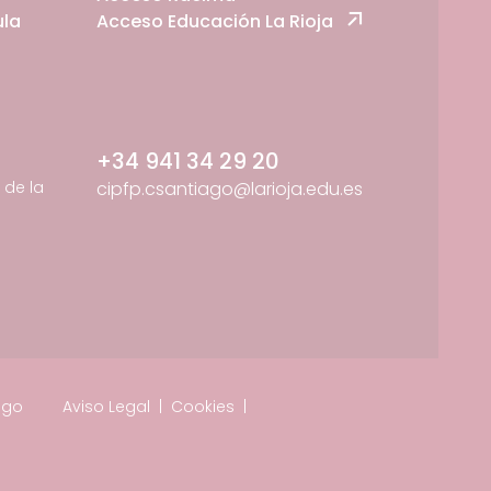
ula
Acceso Educación La Rioja
+34 941 34 29 20
de la
cipfp.csantiago@larioja.edu.es
ago
Aviso Legal
|
Cookies
|