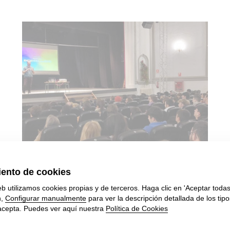
11/12/2023
Charla "Haz que suceda" por Alex
Novell